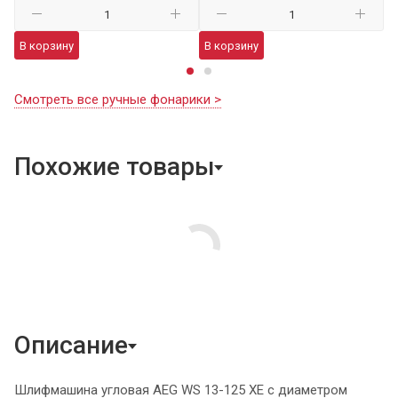
В
В корзину
В корзину
Смотреть все ручные фонарики >
Похожие товары
Описание
Шлифмашина угловая AEG WS 13-125 XE с диаметром