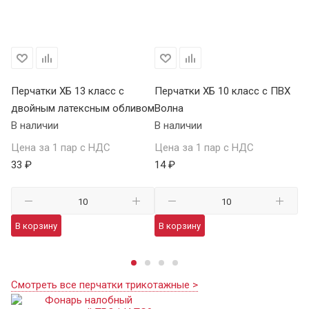
Перчатки ХБ 13 класс с
Перчатки ХБ 10 класс с ПВХ
Пе
двойным латексным обливом
Волна
П
В наличии
В наличии
В 
Цена за 1 пар с НДС
Цена за 1 пар с НДС
Це
33 ₽
14 ₽
59
В корзину
В корзину
В
Смотреть все перчатки трикотажные >