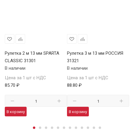
Х
Рулетка 2 м 13 мм SPARTA
Рулетка 3 м 13 мм РОССИЯ
Ру
CLASSIC 31301
31321
S
В наличии
В наличии
34
В 
Цена за 1 шт с НДС
Цена за 1 шт с НДС
85.70 ₽
88.80 ₽
Це
98
В корзину
В корзину
В