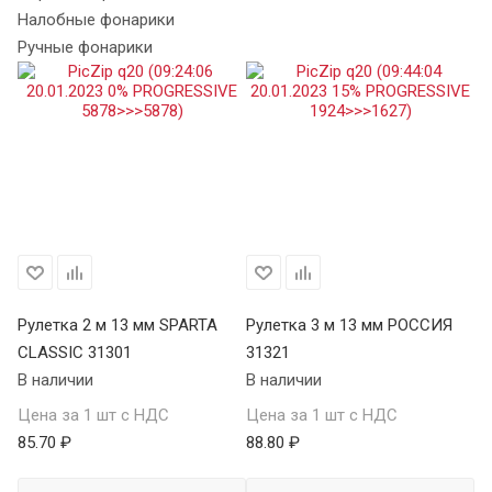
Налобные фонарики
Ручные фонарики
Х
Рулетка 2 м 13 мм SPARTA
Рулетка 3 м 13 мм РОССИЯ
Ру
CLASSIC 31301
31321
S
В наличии
В наличии
34
В 
Цена за 1 шт с НДС
Цена за 1 шт с НДС
85.70 ₽
88.80 ₽
Це
98