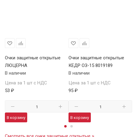
Очки защитные открытые
Очки защитные открытые
О
ЛЮЦЕРНА
КЕДР ОЗ-15 8019189
КЕ
В наличии
В наличии
В 
Цена за 1 шт с НДС
Цена за 1 шт с НДС
Це
53 ₽
95 ₽
13
В корзину
В корзину
В
Смотреть все очки защитные открытые >