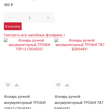
450 ₽
В корзину
Смотреть все налобные фонарики >
Фонарь ручной
Фонарь ручной
Ф
аккумуляторный ТРОФИ
аккумуляторный ТРОФИ TA7
а
TSP12 C0045551
Б0004431
В 