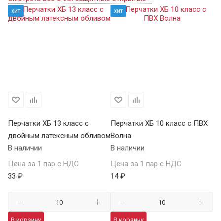
хит
хит
Перчатки ХБ 13 класс с
Перчатки ХБ 10 класс с ПВХ
Пе
двойным латексным обливом
Волна
П
В наличии
В наличии
В 
Цена за 1 пар с НДС
Цена за 1 пар с НДС
Це
33 ₽
14 ₽
59
В корзину
В корзину
В