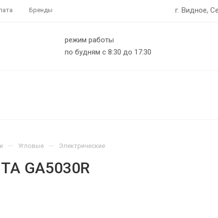
г. Видное, С
лата
Бренды
режим работы
по будням с 8:30 до 17:30
—
—
и
Угловые
Электрические
ITA GA5030R