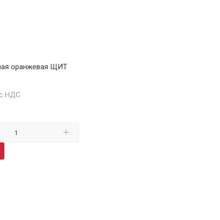
ная оранжевая ЩИТ
 с НДС