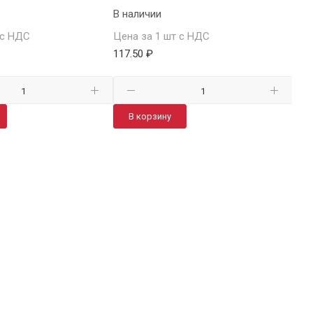
В наличии
В н
 с НДС
Цена за 1 шт с НДС
Цен
117.50 ₽
119
В корзину
В