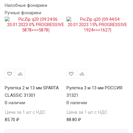
Налобные фонарики
Ручные фонарики
Х
Рулетка 2 м 13 мм SPARTA
Рулетка 3 м 13 мм РОССИЯ
Ру
CLASSIC 31301
31321
S
В наличии
В наличии
34
В 
Цена за 1 шт с НДС
Цена за 1 шт с НДС
85.70 ₽
88.80 ₽
Це
98