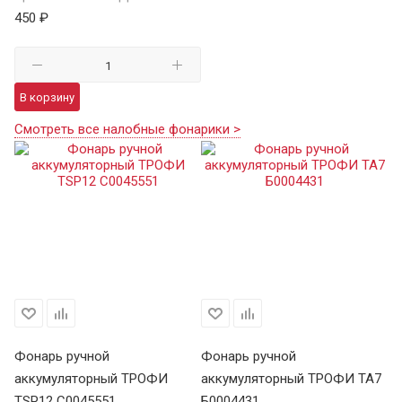
450 ₽
В корзину
Смотреть все налобные фонарики >
Фонарь ручной
Фонарь ручной
Ф
аккумуляторный ТРОФИ
аккумуляторный ТРОФИ TA7
а
TSP12 C0045551
Б0004431
В 