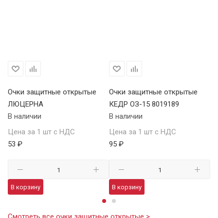
Очки защитные открытые
Очки защитные открытые
О
ЛЮЦЕРНА
КЕДР ОЗ-15 8019189
КЕ
В наличии
В наличии
В 
Цена за 1 шт с НДС
Цена за 1 шт с НДС
Це
53 ₽
95 ₽
13
В корзину
В корзину
В
Смотреть все очки защитные открытые >