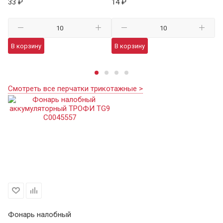
33 ₽
14 ₽
59
В корзину
В корзину
В
Смотреть все перчатки трикотажные >
Фонарь налобный