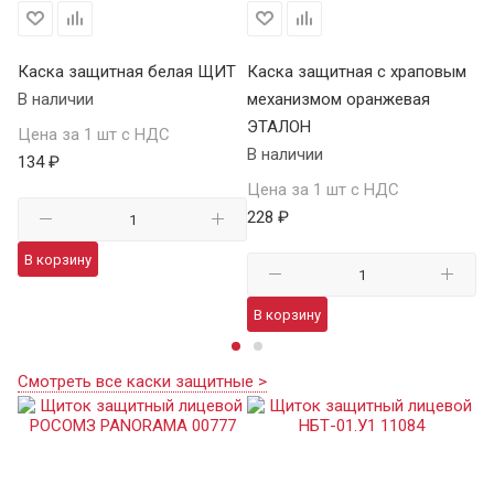
Каска защитная белая ЩИТ
Каска защитная с храповым
К
В наличии
механизмом оранжевая
Щ
ЭТАЛОН
В 
Цена за 1 шт с НДС
В наличии
134 ₽
Це
Цена за 1 шт с НДС
15
228 ₽
В корзину
В
В корзину
Смотреть все каски защитные >