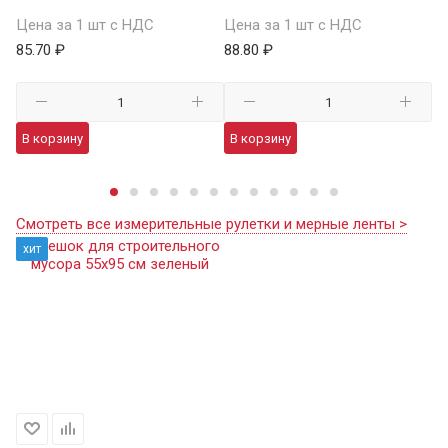
В 
Цена за 1 шт с НДС
Цена за 1 шт с НДС
85.70 ₽
88.80 ₽
Це
98
В корзину
В корзину
В
Смотреть все измерительные рулетки и мерные ленты >
хит