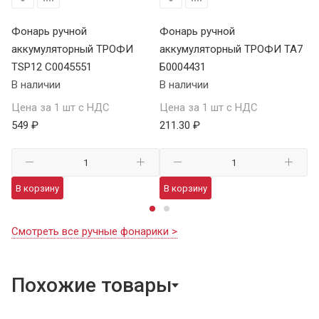
Фонарь ручной
Фонарь ручной
Ф
аккумуляторный ТРОФИ
аккумуляторный ТРОФИ TA7
а
TSP12 C0045551
Б0004431
В 
В наличии
В наличии
Це
Цена за 1 шт с НДС
Цена за 1 шт с НДС
1 
549 ₽
211.30 ₽
В
В корзину
В корзину
Смотреть все ручные фонарики >
Похожие товары