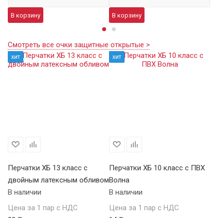
В корзину
В корзину
В
Смотреть все очки защитные открытые >
хит
хит
Перчатки ХБ 13 класс с
Перчатки ХБ 10 класс с ПВХ
Пе
двойным латексным обливом
Волна
П
В наличии
В наличии
В 
Цена за 1 пар с НДС
Цена за 1 пар с НДС
Це