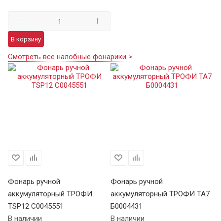
В корзину
Смотреть все налобные фонарики >
Фонарь ручной
Фонарь ручной
Ф
аккумуляторный ТРОФИ
аккумуляторный ТРОФИ TA7
а
TSP12 C0045551
Б0004431
В 
В наличии
В наличии