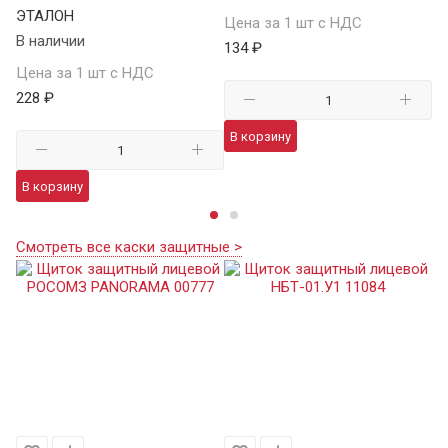
ЭТАЛОН
В 
Цена за 1 шт с НДС
В наличии
134 ₽
Це
Цена за 1 шт с НДС
15
228 ₽
В корзину
В
В корзину
Смотреть все каски защитные >