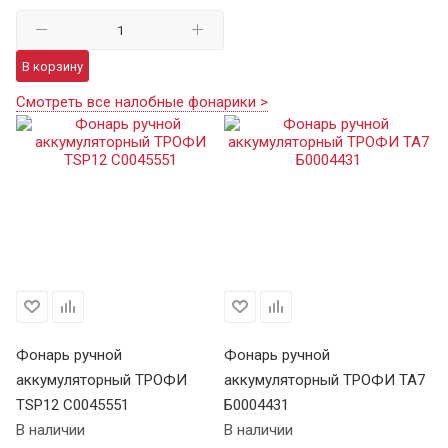
В корзину
Смотреть все налобные фонарики >
Фонарь ручной
Фонарь ручной
Ф
аккумуляторный ТРОФИ
аккумуляторный ТРОФИ TA7
а
TSP12 C0045551
Б0004431
В 
В наличии
В наличии
Це