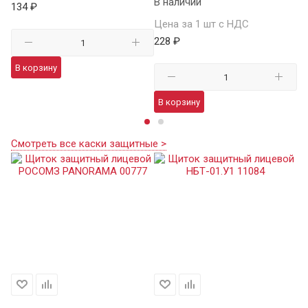
В наличии
134 ₽
Це
Цена за 1 шт с НДС
21
228 ₽
В корзину
В
В корзину
Смотреть все каски защитные >