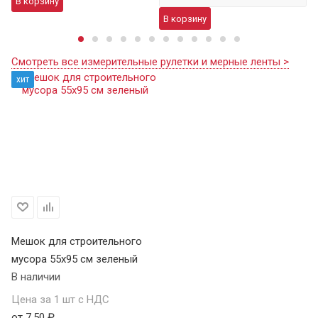
В корзину
В
В корзину
Смотреть все измерительные рулетки и мерные ленты >
хит
Мешок для строительного
мусора 55х95 см зеленый
В наличии
Цена за 1 шт с НДС
от 7,50 ₽