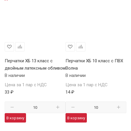
Перчатки ХБ 13 класс с
Перчатки ХБ 10 класс с ПВХ
Пе
двойным латексным обливом
Волна
П
В наличии
В наличии
В 
Цена за 1 пар с НДС
Цена за 1 пар с НДС
Це
33 ₽
14 ₽
59
В корзину
В корзину
В