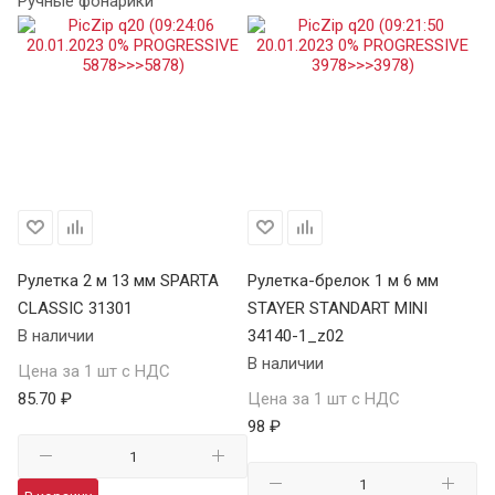
Ручные фонарики
Рулетка 2 м 13 мм SPARTA
Рулетка-брелок 1 м 6 мм
Ру
CLASSIC 31301
STAYER STANDART MINI
CL
В наличии
34140-1_z02
В 
В наличии
Цена за 1 шт с НДС
Це
85.70 ₽
Цена за 1 шт с НДС
11
98 ₽