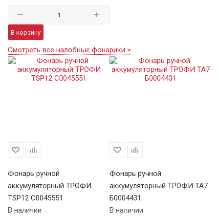
В корзину
Смотреть все налобные фонарики >
Фонарь ручной
Фонарь ручной
Ф
аккумуляторный ТРОФИ
аккумуляторный ТРОФИ TA7
а
TSP12 C0045551
Б0004431
В 
В наличии
В наличии
Це