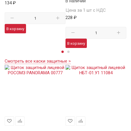
В наличии
134 ₽
Це
Цена за 1 шт с НДС
21
228 ₽
В корзину
В
В корзину
Смотреть все каски защитные >