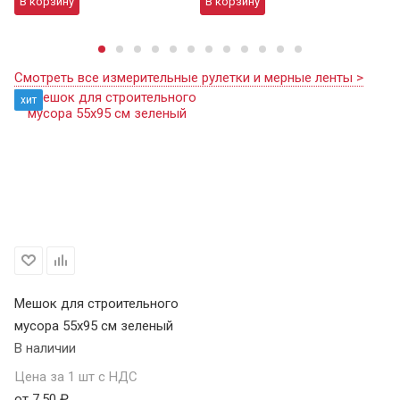
В корзину
В корзину
В
Смотреть все измерительные рулетки и мерные ленты >
хит
Мешок для строительного
мусора 55х95 см зеленый
В наличии
Цена за 1 шт с НДС
от 7,50 ₽