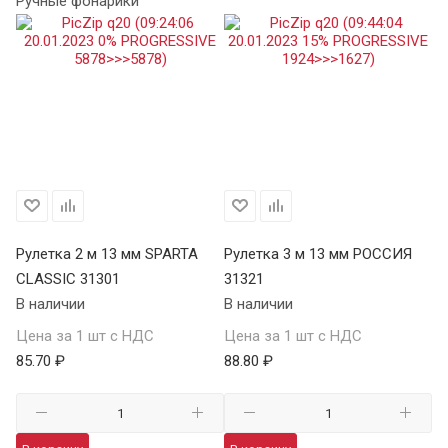
Ручные фонарики
Х
Рулетка 2 м 13 мм SPARTA
Рулетка 3 м 13 мм РОССИЯ
Ру
CLASSIC 31301
31321
S
В наличии
В наличии
34
В 
Цена за 1 шт с НДС
Цена за 1 шт с НДС
85.70 ₽
88.80 ₽
Це
98