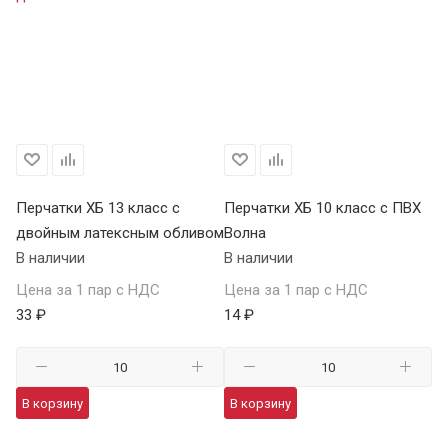
Перчатки ХБ 13 класс с
Перчатки ХБ 10 класс с ПВХ
Пе
двойным латексным обливом
Волна
П
В наличии
В наличии
В 
Цена за 1 пар с НДС
Цена за 1 пар с НДС
Це
33 ₽
14 ₽
59
В корзину
В корзину
В