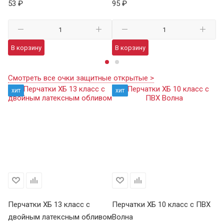
53 ₽
95 ₽
13
В корзину
В корзину
В
Смотреть все очки защитные открытые >
хит
хит
Перчатки ХБ 13 класс с
Перчатки ХБ 10 класс с ПВХ
Пе
двойным латексным обливом
Волна
П