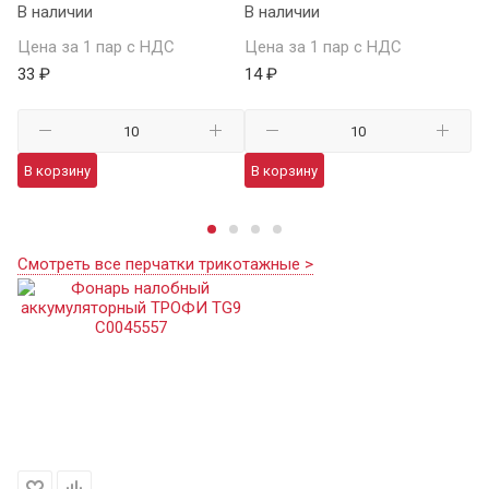
В наличии
В наличии
В 
Цена за 1 пар с НДС
Цена за 1 пар с НДС
Це
33 ₽
14 ₽
59
В корзину
В корзину
В
Смотреть все перчатки трикотажные >