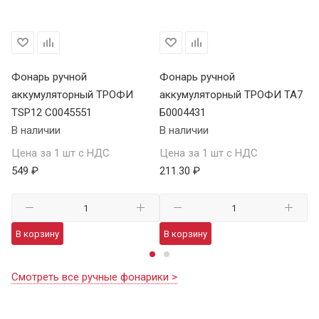
Фонарь ручной
Фонарь ручной
Ф
аккумуляторный ТРОФИ
аккумуляторный ТРОФИ TA7
а
TSP12 C0045551
Б0004431
В 
В наличии
В наличии
Це
Цена за 1 шт с НДС
Цена за 1 шт с НДС
1 
549 ₽
211.30 ₽
В
В корзину
В корзину
Смотреть все ручные фонарики >