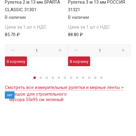
Х
Рулетка 2 м 13 мм SPARTA
Рулетка 3 м 13 мм РОССИЯ
Ру
CLASSIC 31301
31321
S
В наличии
В наличии
34
В 
Цена за 1 шт с НДС
Цена за 1 шт с НДС
85.70 ₽
88.80 ₽
Це
98
В корзину
В корзину
В
Смотреть все измерительные рулетки и мерные ленты >
хит