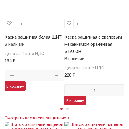
Каска защитная белая ЩИТ
Каска защитная с храповым
К
В наличии
механизмом оранжевая
Щ
ЭТАЛОН
В 
Цена за 1 шт с НДС
В наличии
134 ₽
Це
Цена за 1 шт с НДС
15
228 ₽
В корзину
В
В корзину
Смотреть все каски защитные >