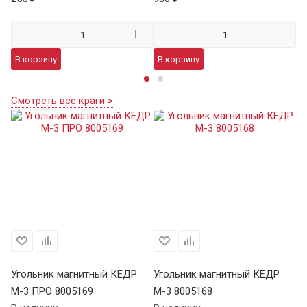
В корзину
В корзину
В
Смотреть все краги >
Угольник магнитный КЕДР
Угольник магнитный КЕДР
М-3 ПРО 8005169
М-3 8005168