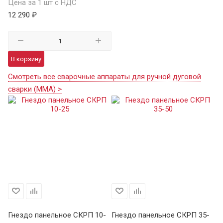
Цена за 1 шт с НДС
12 290 ₽
В корзину
Смотреть все сварочные аппараты для ручной дуговой
сварки (MMA) >
0-
Гнездо панельное СКРП 10-
Гнездо панельное СКРП 35-
Вс