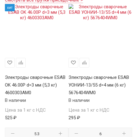
хит
х
ДР
Электроды сварочные ESAB
Электроды сварочные ESAB
Э
OK 46.00Р d=3 мм (5,3 кг)
УОНИИ-13/55 d=4 мм (6 кг)
УО
4600303AM0
5676404WM0
5
В наличии
В наличии
В 
Цена за 1 кг с НДС
Цена за 1 кг с НДС
Це
525 ₽
295 ₽
31