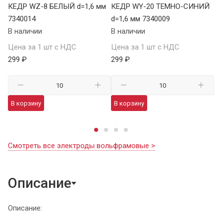
КЕДР WZ-8 БЕЛЫЙ d=1,6 мм
КЕДР WY-20 ТЕМНО-СИНИЙ
К
7340014
d=1,6 мм 7340009
мм
В наличии
В наличии
В 
Цена за 1 шт с НДС
Цена за 1 шт с НДС
Це
299 ₽
299 ₽
29
В корзину
В корзину
В
Смотреть все электроды вольфрамовые >
Описание
Описание: