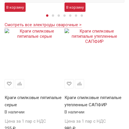
В корзину
В корзину
В
Смотреть все электроды сварочные >
Краги спилковые пятипалые
Краги спилковые пятипалые
Кр
серые
утепленные САПФИР
ут
В наличии
В наличии
В 
Цена за 1 пар с НДС
Цена за 1 пар с НДС
Це
255 ₽
980 ₽
48