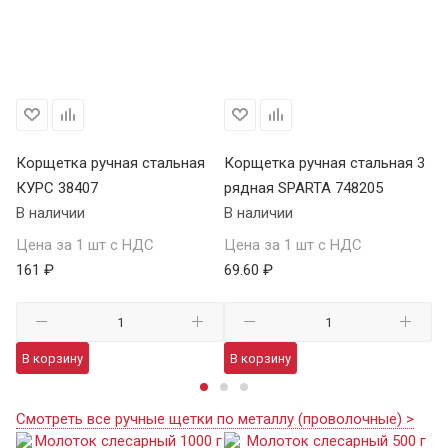
 6
Корщетка ручная стальная
Корщетка ручная стальная 3
Ко
КУРС 38407
рядная SPARTA 748205
ря
В наличии
В наличии
В 
Цена за 1 шт с НДС
Цена за 1 шт с НДС
Це
161 ₽
69.60 ₽
82
В корзину
В корзину
В
Смотреть все ручные щетки по металлу (проволочные) >