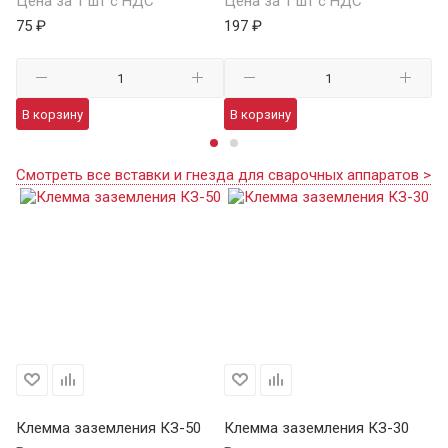
Цена за 1 шт с НДС
Цена за 1 шт с НДС
Це
75 ₽
197 ₽
24
В корзину
В корзину
В
Смотреть все вставки и гнезда для сварочных аппаратов >
Клемма заземления КЗ-50
Клемма заземления КЗ-30