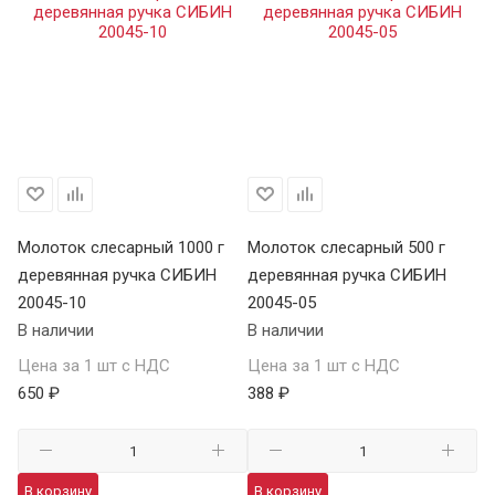
Молоток слесарный 1000 г
Молоток слесарный 500 г
Мо
деревянная ручка СИБИН
деревянная ручка СИБИН
фи
20045-10
20045-05
С
В наличии
В наличии
В 
Цена за 1 шт с НДС
Цена за 1 шт с НДС
Це
650 ₽
388 ₽
48
В корзину
В корзину
В