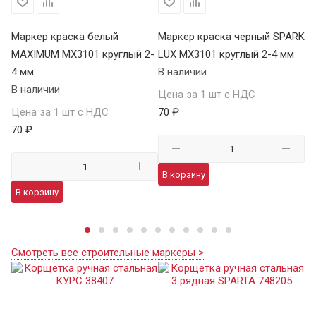
Маркер краска белый
Маркер краска черный SPARK
М
MAXIMUM MX3101 круглый 2-
LUX MX3101 круглый 2-4 мм
че
4 мм
В наличии
04
В наличии
В 
Цена за 1 шт с НДС
Цена за 1 шт с НДС
70 ₽
Це
70 ₽
41
В корзину
В корзину
В
Смотреть все строительные маркеры >