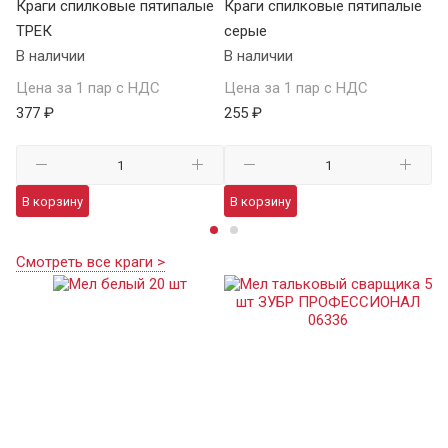
Краги спилковые пятипалые
Краги спилковые пятипалые
Кр
ТРЕК
серые
у
В наличии
В наличии
В 
Цена за 1 пар с НДС
Цена за 1 пар с НДС
Це
377 ₽
255 ₽
98
В корзину
В корзину
В
Смотреть все краги >