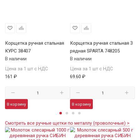
 6
Корщетка ручная стальная
Корщетка ручная стальная 3
Ко
КУРС 38407
рядная SPARTA 748205
ря
В наличии
В наличии
В 
Цена за 1 шт с НДС
Цена за 1 шт с НДС
Це
161 ₽
69.60 ₽
82
В корзину
В корзину
В
Смотреть все ручные щетки по металлу (проволочные) >