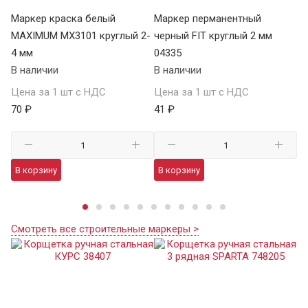
Р
Маркер краска белый
Маркер перманентный
Ма
MAXIMUM MX3101 круглый 2-
черный FIT круглый 2 мм
LU
4 мм
04335
В 
В наличии
В наличии
Це
Цена за 1 шт с НДС
Цена за 1 шт с НДС
70
70 ₽
41 ₽
В
В корзину
В корзину
Смотреть все строительные маркеры >