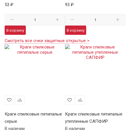
53 ₽
93 ₽
В корзину
В корзину
Смотреть все очки защитные открытые >
Краги спилковые пятипалые
Краги спилковые пятипалые
Кр
серые
утепленные САПФИР
ут
В наличии
В наличии
В 