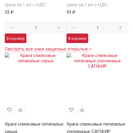
Цена за 1 шт с НДС
Цена за 1 шт с НДС
53 ₽
93 ₽
В корзину
В корзину
Смотреть все очки защитные открытые >
Краги спилковые пятипалые
Краги спилковые пятипалые
Кр
серые
утепленные САПФИР
ут