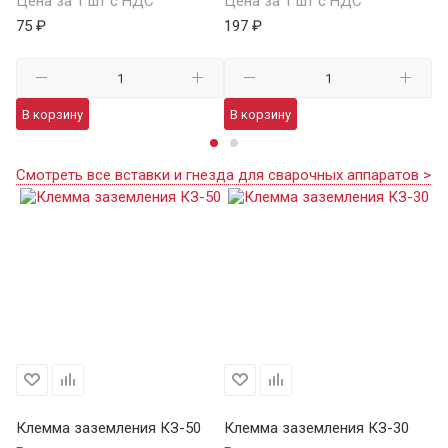
Цена за 1 шт с НДС
Цена за 1 шт с НДС
Це
75 ₽
197 ₽
24
В корзину
В корзину
В
Смотреть все вставки и гнезда для сварочных аппаратов >
Клемма заземления КЗ-50
Клемма заземления КЗ-30