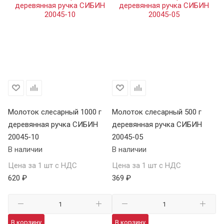
Молоток слесарный 1000 г
Молоток слесарный 500 г
Мо
деревянная ручка СИБИН
деревянная ручка СИБИН
фи
20045-10
20045-05
С
В наличии
В наличии
В 
Цена за 1 шт с НДС
Цена за 1 шт с НДС
Це
620 ₽
369 ₽
46
В корзину
В корзину
В