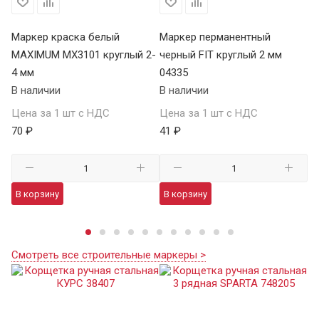
Р
Маркер краска белый
Маркер перманентный
Ма
MAXIMUM MX3101 круглый 2-
черный FIT круглый 2 мм
LU
4 мм
04335
В 
В наличии
В наличии
Це
Цена за 1 шт с НДС
Цена за 1 шт с НДС
70
70 ₽
41 ₽
В
В корзину
В корзину
Смотреть все строительные маркеры >