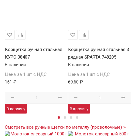
 6
Корщетка ручная стальная
Корщетка ручная стальная 3
Ко
КУРС 38407
рядная SPARTA 748205
ря
В наличии
В наличии
В 
Цена за 1 шт с НДС
Цена за 1 шт с НДС
Це
161 ₽
69.60 ₽
82
В корзину
В корзину
В
Смотреть все ручные щетки по металлу (проволочные) >