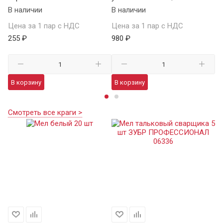
В наличии
В наличии
В 
Цена за 1 пар с НДС
Цена за 1 пар с НДС
Це
255 ₽
980 ₽
48
В корзину
В корзину
В
Смотреть все краги >