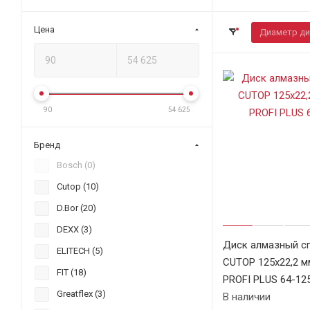
Цена
Диаметр ди
90
54 625
Бренд
Bosch (
0
)
Cutop (
10
)
D.Bor (
20
)
DEXX (
3
)
Диск алмазный с
ELITECH (
5
)
CUTOP 125х22,2 м
FIT (
18
)
PROFI PLUS 64-12
Greatflex (
3
)
В наличии