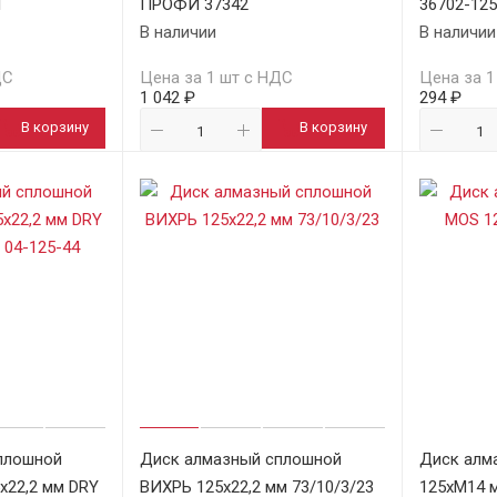
1
ПРОФИ 37342
36702-12
В наличии
В наличии
ДС
Цена за 1 шт с НДС
Цена за 1
1 042 ₽
294 ₽
В корзину
В корзину
плошной
Диск алмазный сплошной
Диск алм
х22,2 мм DRY
ВИХРЬ 125х22,2 мм 73/10/3/23
125хМ14 