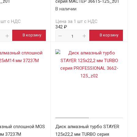
5_z01
серия МАСТЕР 36615-125_z01
В наличии
 шт с НДС
Цена за 1 шт с НДС
342 ₽
В корзину
В корзину
азный сплошной MOS
Диск алмазный турбо STAYER
мм 37237М
125х22,2 мм TURBO серия