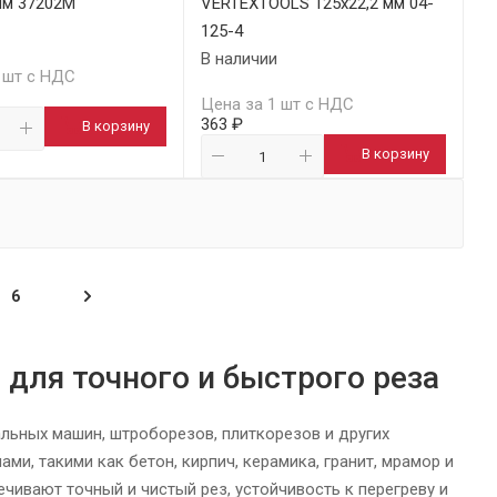
мм 37202М
VERTEXTOOLS 125х22,2 мм 04-
125-4
В наличии
 шт с НДС
Цена за 1 шт с НДС
363 ₽
В корзину
В корзину
6
для точного и быстрого реза
ьных машин, штроборезов, плиткорезов и других
и, такими как бетон, кирпич, керамика, гранит, мрамор и
ивают точный и чистый рез, устойчивость к перегреву и