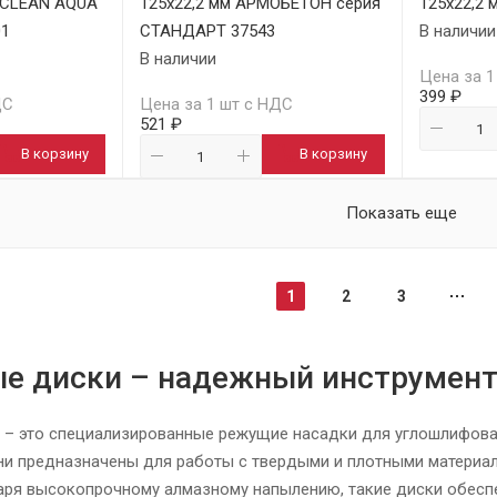
м CLEAN AQUA
125х22,2 мм АРМОБЕТОН серия
125х22,2 
01
СТАНДАРТ 37543
В наличии
В наличии
Цена за 1
399 ₽
ДС
Цена за 1 шт с НДС
521 ₽
В корзину
В корзину
Показать еще
1
2
3
е диски – надежный инструмент 
 – это специализированные режущие насадки для углошлифовал
ни предназначены для работы с твердыми и плотными материалам
аря высокопрочному алмазному напылению, такие диски обеспеч