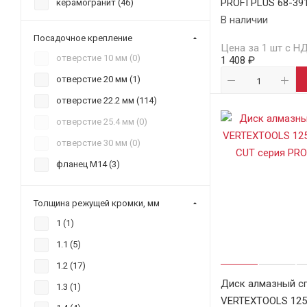
PROFI PLUS 68-39
керамогранит (
46
)
В наличии
кирпич (
63
)
Посадочное крепление
металл (
10
)
Цена за 1 шт с Н
отверстие 10 мм (
0
)
1 408 ₽
мрамор (
34
)
отверстие 20 мм (
1
)
песчаник (
21
)
отверстие 22.2 мм (
114
)
пластик (
4
)
отверстие 25.4 мм (
0
)
стекло (
1
)
отверстие 30 мм (
0
)
чугун (
2
)
фланец М14 (
3
)
Толщина режущей кромки, мм
1 (
1
)
1.1 (
5
)
1.2 (
17
)
Диск алмазный с
1.3 (
1
)
VERTEXTOOLS 125