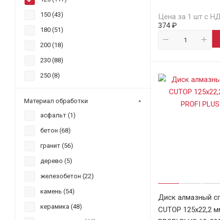
150 (
43
)
Цена за 1 шт с Н
374 ₽
180 (
51
)
200 (
18
)
230 (
88
)
250 (
8
)
300 (
19
)
Материал обработки
350 (
29
)
асфальт (
1
)
400 (
17
)
бетон (
68
)
450 (
8
)
гранит (
56
)
500 (
8
)
дерево (
5
)
600 (
1
)
железобетон (
22
)
76 (
2
)
камень (
54
)
Диск алмазный с
800 (
1
)
керамика (
48
)
CUTOP 125х22,2 м