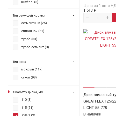
Kraftool (
5
)
Цена за 1 шт с Н
1 513 ₽
MOS (
7
)
Тип режущей кромки
REDCHILI (
3
)
сегментный (
25
)
STAYER (
3
)
сплошной (
51
)
Trio Diamond (
1
)
турбо (
33
)
VertexTools (
17
)
турбо сегмент (
8
)
ВИХРЬ (
6
)
ЗУБР (
11
)
Тип реза
КУРС (
5
)
мокрый (
117
)
сухой (
98
)
Диаметр диска, мм
Диск алмазный т
110 (
3
)
GREATFLEX 125х22
LIGHT 55-778
115 (
51
)
В наличии
125 (
117
)