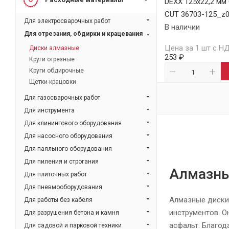
DEXX 125х22,2 м
3.1 (
0
)
CUT 36703-125_z
Для электросварочных работ
3.2 (
0
)
В наличии
Для отрезания, обдирки и крацевания
3.4 (
0
)
Цена за 1 шт с Н
Диски алмазные
253 ₽
3.6 (
0
)
Круги отрезные
Круги обдирочные
3.8 (
0
)
Щетки-крацовки
4 (
0
)
Для газосварочных работ
4.5 (
0
)
Для инструмента
Для клинингового оборудования
Для насосного оборудования
Для паяльного оборудования
Для пиления и строгания
Алмазны
Для плиточных работ
Для пневмооборудования
Алмазные диски
Для работы без кабеля
инструментов. О
Для разрушения бетона и камня
асфальт. Благод
Для садовой и парковой техники