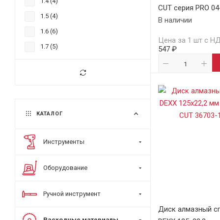
1.4 (
4
)
CUT серия PRO 04
1.5 (
4
)
В наличии
1.6 (
6
)
Цена за 1 шт с Н
1.7 (
5
)
547 ₽
1.8 (
7
)
1.9 (
15
)
2 (
18
)
2.1 (
1
)
КАТАЛОГ
2.2 (
13
)
2.3 (
8
)
Инструменты
2.4 (
10
)
Оборудование
2.5 (
0
)
2.6 (
0
)
Ручной инструмент
2.8 (
1
)
Диск алмазный с
3 (
1
)
Расходные материалы