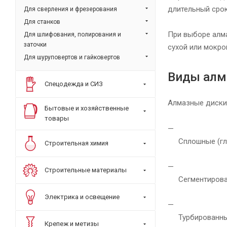
длительный сро
Для сверления и фрезерования
Для станков
При выборе алма
Для шлифования, полирования и
заточки
сухой или мокро
Для шуруповертов и гайковертов
Виды алм
Спецодежда и СИЗ
Алмазные диски 
Бытовые и хозяйственные
товары
Сплошные (гл
Строительная химия
Строительные материалы
Сегментирова
Электрика и освещение
Турбированны
Крепеж и метизы