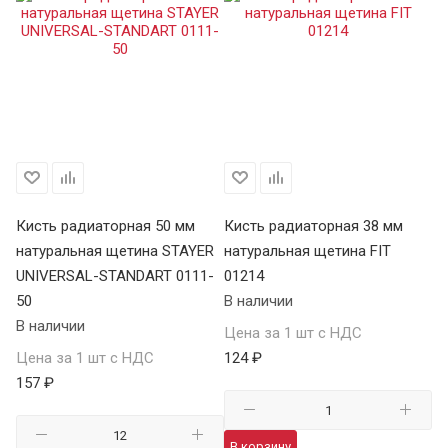
Кисть радиаторная 50 мм
Кисть радиаторная 38 мм
Ки
натуральная щетина STAYER
натуральная щетина FIT
на
UNIVERSAL-STANDART 0111-
01214
01
50
В наличии
В 
В наличии
Цена за 1 шт с НДС
Це
Цена за 1 шт с НДС
124 ₽
22
157 ₽
В корзину
В