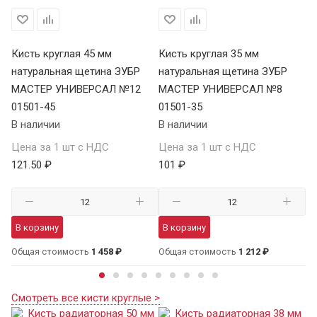
Кисть круглая 45 мм
Кисть круглая 35 мм
Ки
8
натуральная щетина ЗУБР
натуральная щетина ЗУБР
на
МАСТЕР УНИВЕРСАЛ №12
МАСТЕР УНИВЕРСАЛ №8
U
01501-45
01501-35
01
В наличии
В наличии
В 
Цена за 1 шт с НДС
Цена за 1 шт с НДС
Це
121.50 ₽
101 ₽
47
В корзину
В корзину
В
Общая стоимость
1 458 ₽
Общая стоимость
1 212 ₽
Об
Смотреть все кисти круглые >