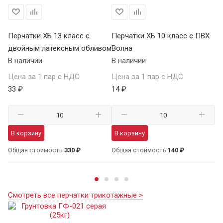
Перчатки ХБ 13 класс с
Перчатки ХБ 10 класс с ПВХ
Пе
двойным латексным обливом
Волна
П
В наличии
В наличии
В 
Цена за 1 пар с НДС
Цена за 1 пар с НДС
Це
33 ₽
14 ₽
59
В корзину
В корзину
В
Общая стоимость
330 ₽
Общая стоимость
140 ₽
Об
Смотреть все перчатки трикотажные >