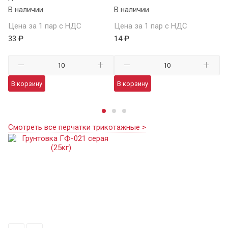
В наличии
В наличии
В 
Цена за 1 пар с НДС
Цена за 1 пар с НДС
Це
33 ₽
14 ₽
59
В корзину
В корзину
В
Смотреть все перчатки трикотажные >