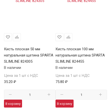
Кисть плоская 50 мм
Кисть плоская 100 мм
Ки
натуральная щетина SPARTA
натуральная щетина SPARTA
на
SLIMLINE 824305
SLIMLINE 824455
SL
В наличии
В наличии
В 
Цена за 1 шт с НДС
Цена за 1 шт с НДС
Це
35.20 ₽
75.80 ₽
56
В корзину
В корзину
В