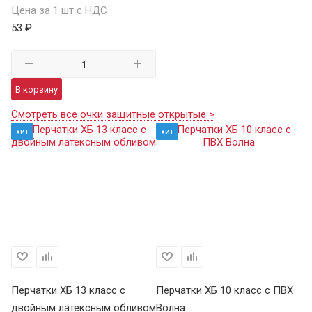
Цена за 1 шт с НДС
53 ₽
В корзину
Смотреть все очки защитные открытые >
хит
хит
Перчатки ХБ 13 класс с
Перчатки ХБ 10 класс с ПВХ
Пе
двойным латексным обливом
Волна
П