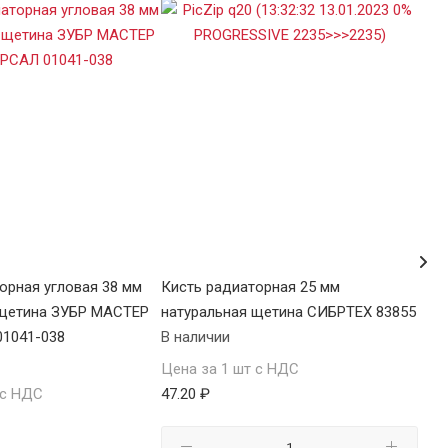
орная угловая 38 мм
Кисть радиаторная 25 мм
Кис
 щетина ЗУБР МАСТЕР
натуральная щетина СИБРТЕХ 83855
нат
1041-038
В наличии
В н
Цена за 1 шт с НДС
Цен
 с НДС
47.20 ₽
47.2