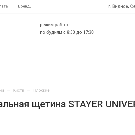
г. Видное, С
лата
Бренды
режим работы
по будням с 8:30 до 17:30
—
—
ый
Кисти
Плоские
ральная щетина STAYER UNIV