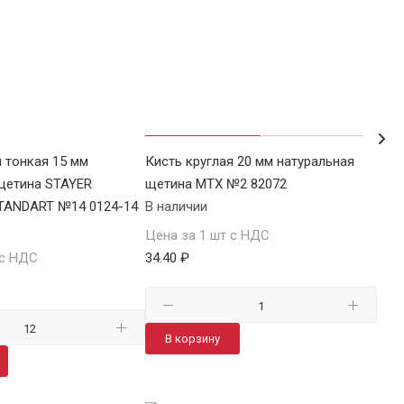
я тонкая 15 мм
Кисть круглая 20 мм натуральная
Кист
щетина STAYER
щетина MTX №2 82072
щет
TANDART №14 0124-14
В наличии
№4 
В н
Цена за 1 шт с НДС
 с НДС
34.40 ₽
Цен
39 ₽
В корзину
В