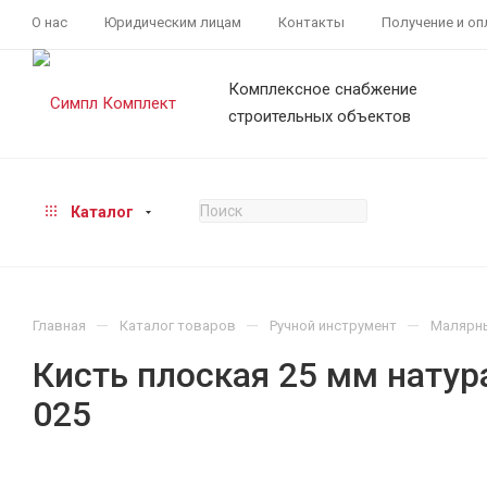
О нас
Юридическим лицам
Контакты
Получение и оп
Комплексное снабжение
строительных объектов
Каталог
—
—
—
Главная
Каталог товаров
Ручной инструмент
Малярн
Кисть плоская 25 мм нату
025