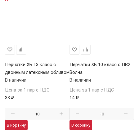
Перчатки ХБ 13 класс с
Перчатки ХБ 10 класс с ПВХ
Пе
двойным латексным обливом
Волна
П
В наличии
В наличии
В 
Цена за 1 пар с НДС
Цена за 1 пар с НДС
Це
33 ₽
14 ₽
59
В корзину
В корзину
В