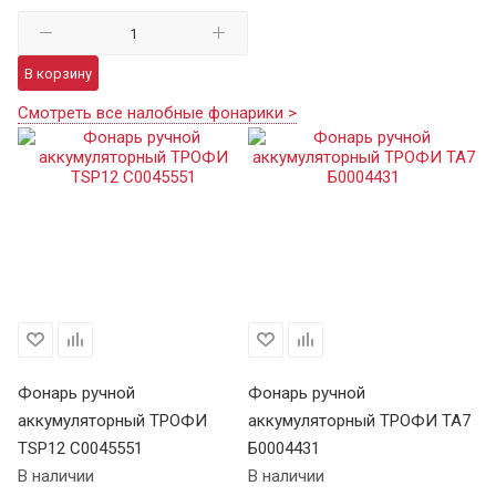
В корзину
Смотреть все налобные фонарики >
Фонарь ручной
Фонарь ручной
Ф
аккумуляторный ТРОФИ
аккумуляторный ТРОФИ TA7
а
TSP12 C0045551
Б0004431
В 
В наличии
В наличии
Це