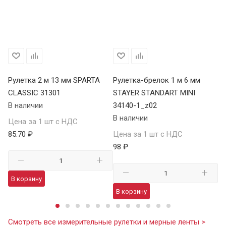
Рулетка 2 м 13 мм SPARTA
Рулетка-брелок 1 м 6 мм
Ру
CLASSIC 31301
STAYER STANDART MINI
CL
В наличии
34140-1_z02
В 
В наличии
Цена за 1 шт с НДС
Це
85.70 ₽
Цена за 1 шт с НДС
11
98 ₽
В корзину
В
В корзину
Смотреть все измерительные рулетки и мерные ленты >