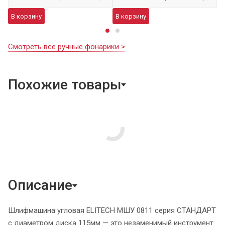
В
В корзину
В корзину
Смотреть все ручные фонарики >
Похожие товары
Описание
Шлифмашина угловая ELITECH МШУ 0811 серия СТАНДАРТ
с диаметром диска 115мм — это незаменимый инструмент