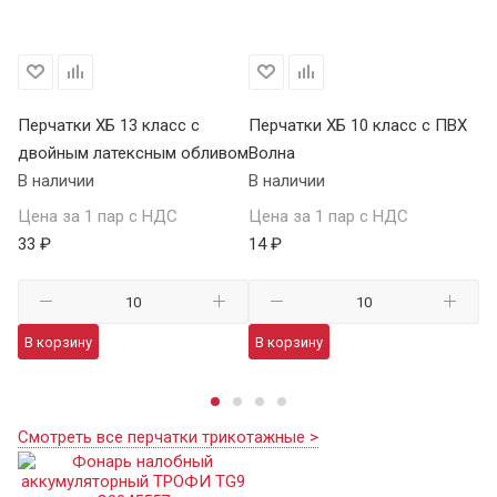
Перчатки ХБ 13 класс с
Перчатки ХБ 10 класс с ПВХ
Пе
двойным латексным обливом
Волна
П
В наличии
В наличии
В 
Цена за 1 пар с НДС
Цена за 1 пар с НДС
Це
33 ₽
14 ₽
59
В корзину
В корзину
В
Смотреть все перчатки трикотажные >