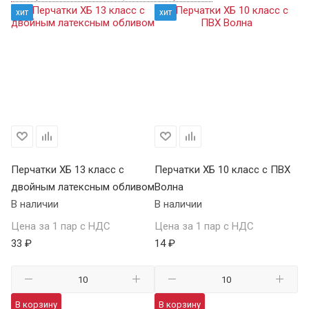
хит
хит
Перчатки ХБ 13 класс с
Перчатки ХБ 10 класс с ПВХ
Пе
двойным латексным обливом
Волна
П
В наличии
В наличии
В 
Цена за 1 пар с НДС
Цена за 1 пар с НДС
Це
33 ₽
14 ₽
59
В корзину
В корзину
В