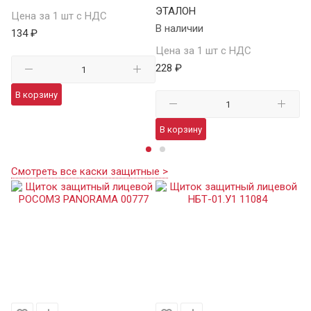
ЭТАЛОН
В 
Цена за 1 шт с НДС
В наличии
134 ₽
Це
Цена за 1 шт с НДС
21
228 ₽
В корзину
В
В корзину
Смотреть все каски защитные >