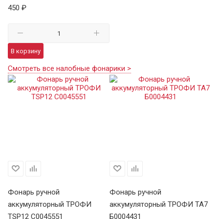
450 ₽
В корзину
Смотреть все налобные фонарики >
Фонарь ручной
Фонарь ручной
Ф
аккумуляторный ТРОФИ
аккумуляторный ТРОФИ TA7
а
TSP12 C0045551
Б0004431
В 