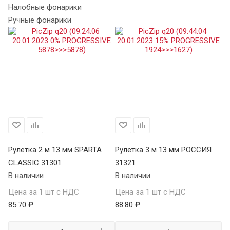
Налобные фонарики
Ручные фонарики
Х
Рулетка 2 м 13 мм SPARTA
Рулетка 3 м 13 мм РОССИЯ
Ру
CLASSIC 31301
31321
S
В наличии
В наличии
34
В 
Цена за 1 шт с НДС
Цена за 1 шт с НДС
85.70 ₽
88.80 ₽
Це
98