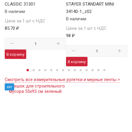
CLASSIC 31301
STAYER STANDART MINI
34
В наличии
34140-1_z02
В 
В наличии
Цена за 1 шт с НДС
Це
85.70 ₽
Цена за 1 шт с НДС
10
98 ₽
В корзину
В
В корзину
Смотреть все измерительные рулетки и мерные ленты >
хит