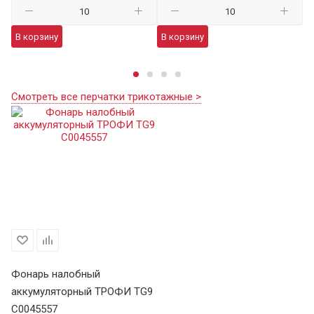
В корзину
В корзину
В
Смотреть все перчатки трикотажные >
Фонарь налобный
аккумуляторный ТРОФИ TG9
C0045557