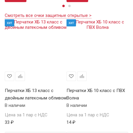
Смотреть все очки защитные открытые >
хит
хит
Перчатки ХБ 13 класс с
Перчатки ХБ 10 класс с ПВХ
Пе
двойным латексным обливом
Волна
П
В наличии
В наличии
В 
Цена за 1 пар с НДС
Цена за 1 пар с НДС
Це
33 ₽
14 ₽
59