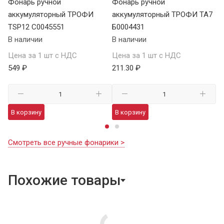
Фонарь ручной
Фонарь ручной
Ф
аккумуляторный ТРОФИ
аккумуляторный ТРОФИ TA7
а
TSP12 C0045551
Б0004431
В 
В наличии
В наличии
Це
Цена за 1 шт с НДС
Цена за 1 шт с НДС
1 
549 ₽
211.30 ₽
В
В корзину
В корзину
Смотреть все ручные фонарики >
Похожие товары