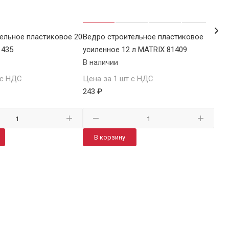
ельное пластиковое 20
Ведро строительное пластиковое
Вед
1435
усиленное 12 л MATRIX 81409
нос
В наличии
В н
 с НДС
Цена за 1 шт с НДС
Цен
243 ₽
277
В корзину
В