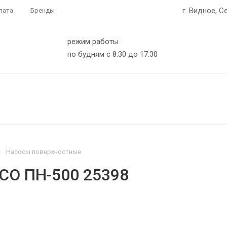
г. Видное, С
лата
Бренды
режим работы
по будням с 8:30 до 17:30
—
Насосы поверхностные
CO ПН-500 25398