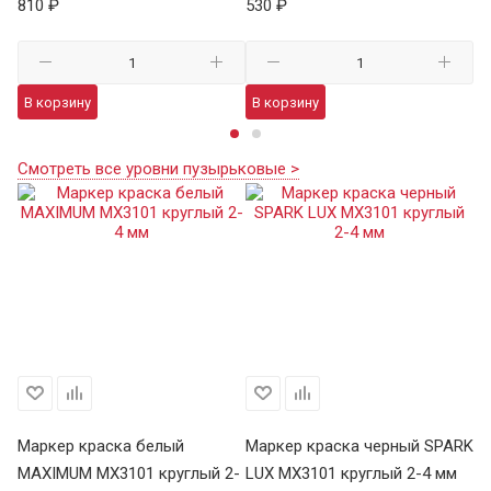
810 ₽
530 ₽
7 
В корзину
В корзину
В
Смотреть все уровни пузырьковые >
Маркер краска белый
Маркер краска черный SPARK
М
MAXIMUM MX3101 круглый 2-
LUX MX3101 круглый 2-4 мм
че