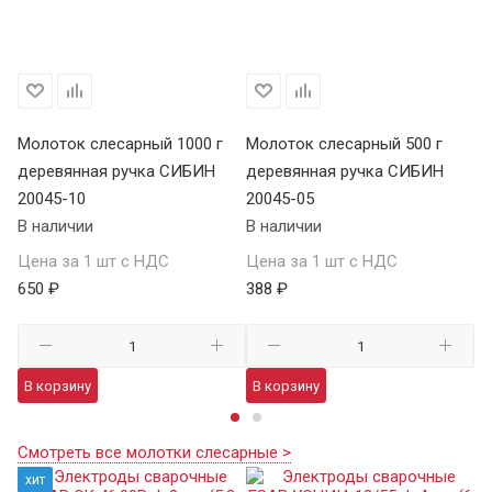
Молоток слесарный 1000 г
Молоток слесарный 500 г
Мо
деревянная ручка СИБИН
деревянная ручка СИБИН
фи
20045-10
20045-05
С
В наличии
В наличии
В 
Цена за 1 шт с НДС
Цена за 1 шт с НДС
Це
650 ₽
388 ₽
48
В корзину
В корзину
В
Смотреть все молотки слесарные >
хит
х