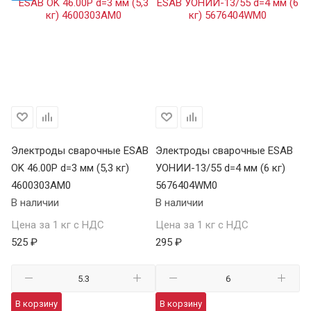
Электроды сварочные ESAB
Электроды сварочные ESAB
Э
OK 46.00Р d=3 мм (5,3 кг)
УОНИИ-13/55 d=4 мм (6 кг)
УО
4600303AM0
5676404WM0
5
В наличии
В наличии
В 
Цена за 1 кг с НДС
Цена за 1 кг с НДС
Це
525 ₽
295 ₽
31
В корзину
В корзину
В