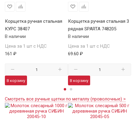
Корщетка ручная стальная
Корщетка ручная стальная 3
Ко
КУРС 38407
рядная SPARTA 748205
ря
В наличии
В наличии
В 
Цена за 1 шт с НДС
Цена за 1 шт с НДС
Це
161 ₽
69.60 ₽
82
В корзину
В корзину
В
Смотреть все ручные щетки по металлу (проволочные) >