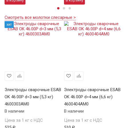
В корзину
В корзину
В
Смотреть все молотки слесарные >
хит
Электроды сварочные ESAB
Электроды сварочные ESAB
Э
OK 46.00Р d=3 мм (5,3 кг)
OK 46.00Р d=4 мм (6,6 кг)
УО
4600303AM0
4600404AM0
5
В наличии
В наличии
В 
Цена за 1 кг с НДС
Цена за 1 кг с НДС
Це
525 ₽
510 ₽
29