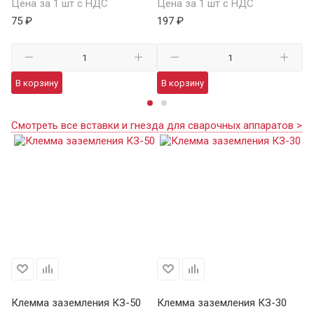
Цена за 1 шт с НДС
Цена за 1 шт с НДС
Це
75 ₽
197 ₽
22
В корзину
В корзину
В
Смотреть все вставки и гнезда для сварочных аппаратов >
Клемма заземления КЗ-50
Клемма заземления КЗ-30