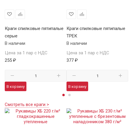
Краги спилковые пятипалые
Краги спилковые пятипалые
Кр
серые
ТРЕК
у
В наличии
В наличии
В 
Цена за 1 пар с НДС
Цена за 1 пар с НДС
Це
255 ₽
377 ₽
98
В корзину
В корзину
В
Смотреть все краги >