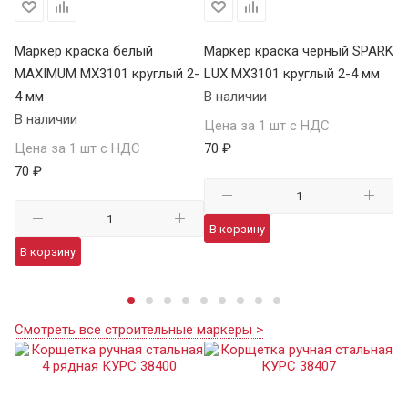
БР
Маркер краска белый
Маркер краска черный SPARK
М
MAXIMUM MX3101 круглый 2-
LUX MX3101 круглый 2-4 мм
че
4 мм
В наличии
04
В наличии
В 
Цена за 1 шт с НДС
Цена за 1 шт с НДС
70 ₽
Це
70 ₽
41
В корзину
В корзину
В
Смотреть все строительные маркеры >