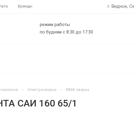
г. Видное, С
лата
Бренды
режим работы
по будням с 8:30 до 17:30
—
—
 паяльное
Электросварка
MMA сварка
ТА САИ 160 65/1