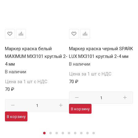
БР
Маркер краска белый
Маркер краска черный SPARK
М
MAXIMUM MX3101 круглый 2-
LUX MX3101 круглый 2-4 мм
че
4 мм
В наличии
04
В наличии
В 
Цена за 1 шт с НДС
Цена за 1 шт с НДС
70 ₽
Це
70 ₽
41
В корзину
В корзину
В