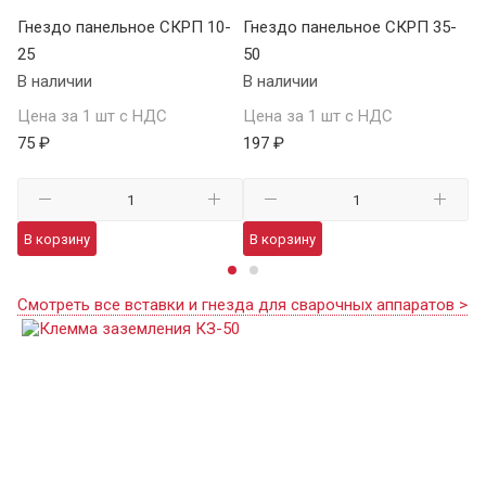
Гнездо панельное СКРП 10-
Гнездо панельное СКРП 35-
Вс
25
50
К
В наличии
В наличии
В 
Цена за 1 шт с НДС
Цена за 1 шт с НДС
Це
75 ₽
197 ₽
22
В корзину
В корзину
В
Смотреть все вставки и гнезда для сварочных аппаратов >