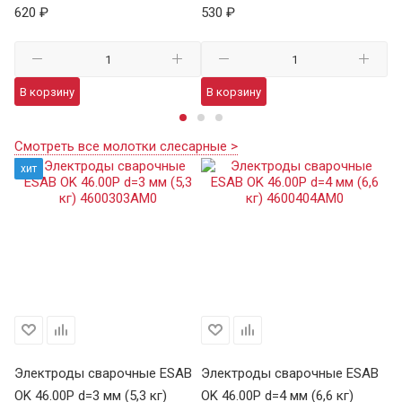
620 ₽
530 ₽
36
В корзину
В корзину
В
Смотреть все молотки слесарные >
хит
Электроды сварочные ESAB
Электроды сварочные ESAB
Э
OK 46.00Р d=3 мм (5,3 кг)
OK 46.00Р d=4 мм (6,6 кг)
УО