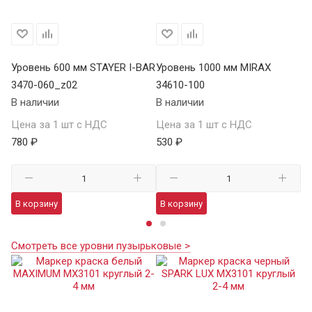
Уровень 600 мм STAYER I-BAR
Уровень 1000 мм MIRAX
Ур
3470-060_z02
34610-100
SA
В наличии
В наличии
В 
Цена за 1 шт с НДС
Цена за 1 шт с НДС
Це
780 ₽
530 ₽
7 
В корзину
В корзину
В
Смотреть все уровни пузырьковые >