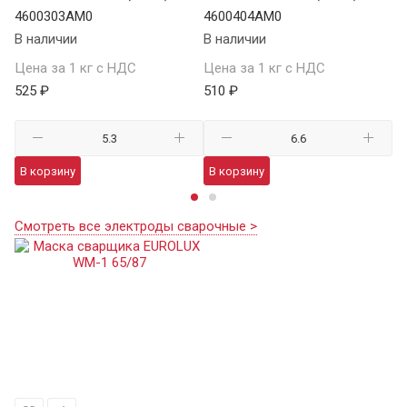
4600303AM0
4600404AM0
5
В наличии
В наличии
В 
Цена за 1 кг с НДС
Цена за 1 кг с НДС
Це
525 ₽
510 ₽
29
В корзину
В корзину
В
Смотреть все электроды сварочные >