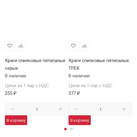
Краги спилковые пятипалые
Краги спилковые пятипалые
Кр
серые
ТРЕК
у
В наличии
В наличии
В 
Цена за 1 пар с НДС
Цена за 1 пар с НДС
Це
255 ₽
377 ₽
98
В корзину
В корзину
В