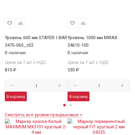
Уровень 600 мм STAYER I-BAR
Уровень 1000 мм MIRAX
Ур
3470-060_z02
34610-100
SA
В наличии
В наличии
В 
Цена за 1 шт с НДС
Цена за 1 шт с НДС
Це
810 ₽
530 ₽
7 
В корзину
В корзину
В
Смотреть все уровни пузырьковые >