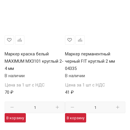
Маркер краска белый
Маркер перманентный
Ма
MAXIMUM MX3101 круглый 2-
черный FIT круглый 2 мм
ED
4 мм
04335
мм
В наличии
В наличии
В 
Цена за 1 шт с НДС
Цена за 1 шт с НДС
Це
70 ₽
41 ₽
18
В корзину
В корзину
В