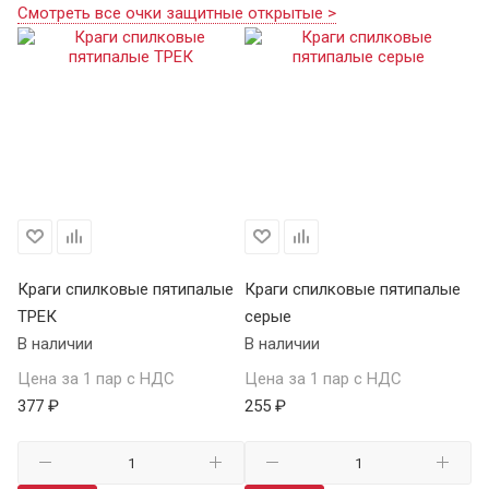
Смотреть все очки защитные открытые >
Краги спилковые пятипалые
Краги спилковые пятипалые
Кр
ТРЕК
серые
у
В наличии
В наличии
В 
Цена за 1 пар с НДС
Цена за 1 пар с НДС
Це
377 ₽
255 ₽
98