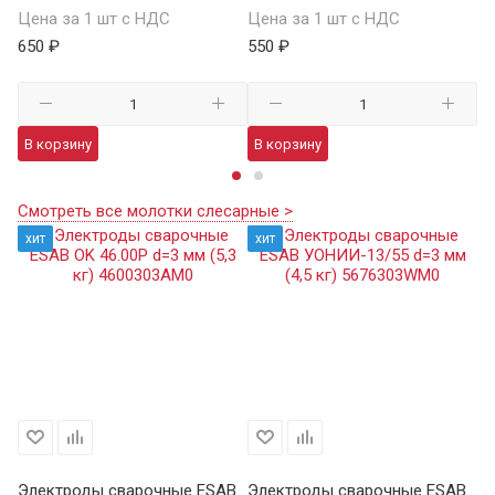
Цена за 1 шт с НДС
Цена за 1 шт с НДС
Це
650 ₽
550 ₽
38
В корзину
В корзину
В
Смотреть все молотки слесарные >
хит
хит
Электроды сварочные ESAB
Электроды сварочные ESAB
Э