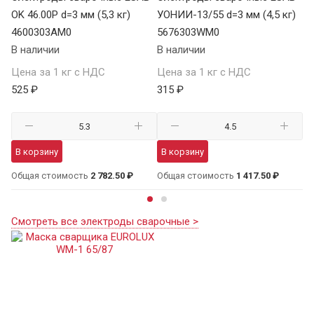
OK 46.00Р d=3 мм (5,3 кг)
УОНИИ-13/55 d=3 мм (4,5 кг)
OK
4600303AM0
5676303WM0
4
В наличии
В наличии
В 
Цена за 1 кг с НДС
Цена за 1 кг с НДС
Це
525 ₽
315 ₽
51
В корзину
В корзину
В
Общая стоимость
2 782.50 ₽
Общая стоимость
1 417.50 ₽
Об
Смотреть все электроды сварочные >