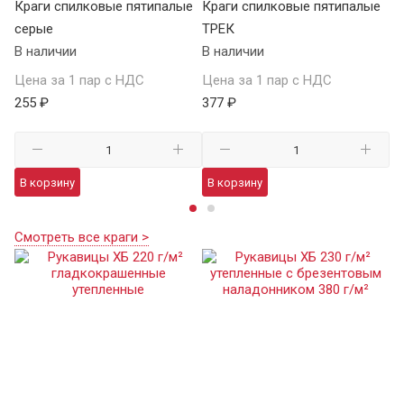
Краги спилковые пятипалые
Краги спилковые пятипалые
Кр
серые
ТРЕК
у
В наличии
В наличии
В 
Цена за 1 пар с НДС
Цена за 1 пар с НДС
Це
255 ₽
377 ₽
98
В корзину
В корзину
В
Смотреть все краги >