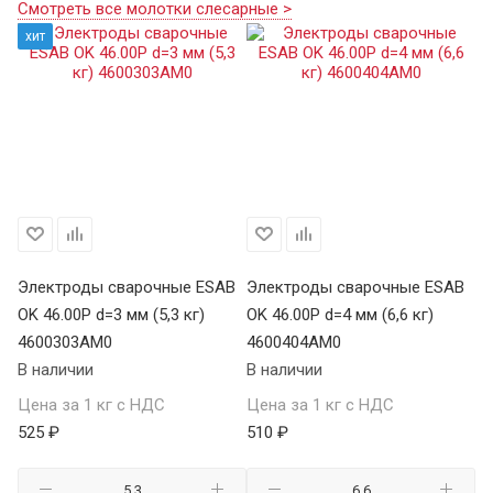
Смотреть все молотки слесарные >
хит
Электроды сварочные ESAB
Электроды сварочные ESAB
Э
OK 46.00Р d=3 мм (5,3 кг)
OK 46.00Р d=4 мм (6,6 кг)
УО
4600303AM0
4600404AM0
5
В наличии
В наличии
В 
Цена за 1 кг с НДС
Цена за 1 кг с НДС
Це
525 ₽
510 ₽
29