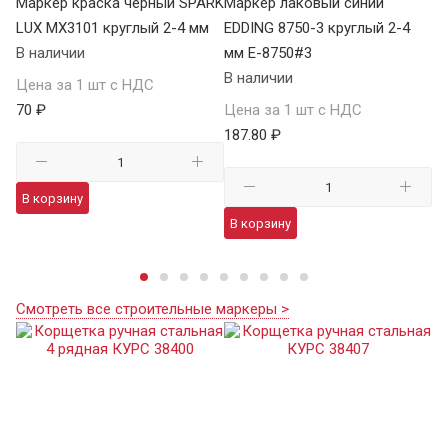
Маркер краска черный SPARK
Маркер лаковый синий
М
LUX MX3101 круглый 2-4 мм
EDDING 8750-3 круглый 2-4
к
В наличии
мм E-8750#3
П
В наличии
кр
Цена за 1 шт с НДС
В 
70 ₽
Цена за 1 шт с НДС
187.80 ₽
Це
25
В корзину
В корзину
В
Смотреть все строительные маркеры >