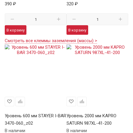
390 ₽
320 ₽
В корзину
В корзину
Смотреть все клеммы заземления (массы) >
Уровень 600 мм STAYER I-BAR
Уровень 2000 мм KAPRO
Ур
3470-060_z02
SATURN 987XL-41-200
BA
В наличии
В наличии
В 