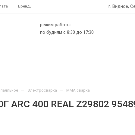
г. Видное, С
лата
Бренды
режим работы
по будням с 8:30 до 17:30
—
—
 паяльное
Электросварка
MMA сварка
Г ARC 400 REAL Z29802 9548