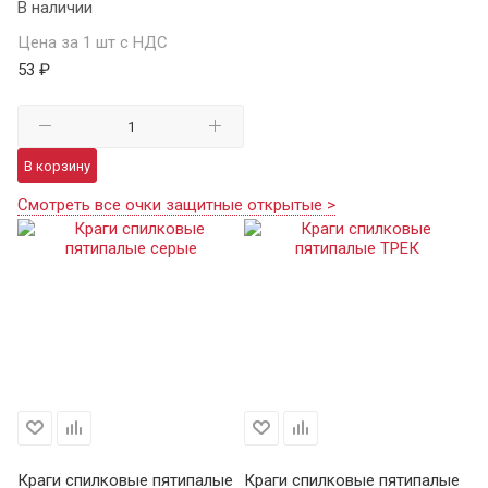
В наличии
Цена за 1 шт с НДС
53 ₽
В корзину
Смотреть все очки защитные открытые >
Краги спилковые пятипалые
Краги спилковые пятипалые
Кр