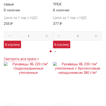
серые
ТРЕК
у
В наличии
В наличии
В 
Цена за 1 пар с НДС
Цена за 1 пар с НДС
Це
255 ₽
377 ₽
98
В корзину
В корзину
В
Смотреть все краги >