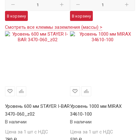
В корзину
В корзину
Смотреть все клеммы заземления (массы) >
Уровень 600 мм STAYER I-BAR
Уровень 1000 мм MIRAX
Ур
3470-060_z02
34610-100
SA
В наличии
В наличии
В 
Цена за 1 шт с НДС
Цена за 1 шт с НДС
Це
780 ₽
530 ₽
7 