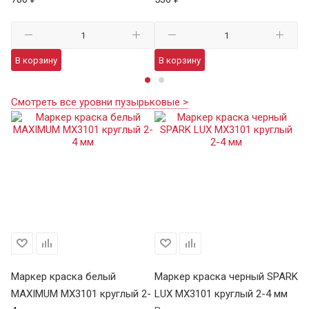
В корзину
В корзину
В
Смотреть все уровни пузырьковые >
БР
Маркер краска белый
Маркер краска черный SPARK
М
MAXIMUM MX3101 круглый 2-
LUX MX3101 круглый 2-4 мм
че