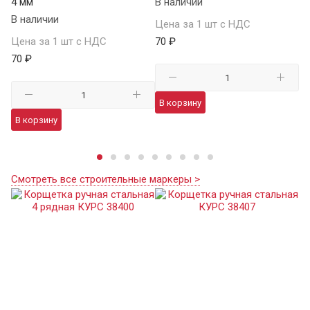
4 мм
В наличии
04
В наличии
В 
Цена за 1 шт с НДС
Цена за 1 шт с НДС
70 ₽
Це
70 ₽
41
В корзину
В корзину
В
Смотреть все строительные маркеры >