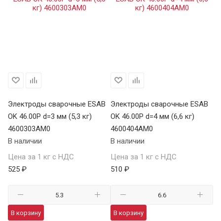
Электроды сварочные ESAB
Электроды сварочные ESAB
Э
OK 46.00Р d=3 мм (5,3 кг)
OK 46.00Р d=4 мм (6,6 кг)
УО
4600303AM0
4600404AM0
5
В наличии
В наличии
В 
Цена за 1 кг с НДС
Цена за 1 кг с НДС
Це
525 ₽
510 ₽
29
В корзину
В корзину
В