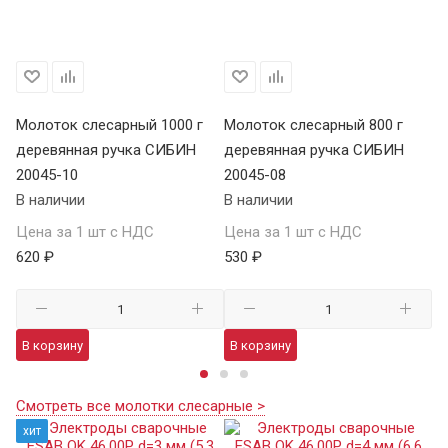
Молоток слесарный 1000 г
Молоток слесарный 800 г
Мо
деревянная ручка СИБИН
деревянная ручка СИБИН
д
20045-10
20045-08
20
В наличии
В наличии
В 
Цена за 1 шт с НДС
Цена за 1 шт с НДС
Це
620 ₽
530 ₽
36
В корзину
В корзину
В
Смотреть все молотки слесарные >
хит