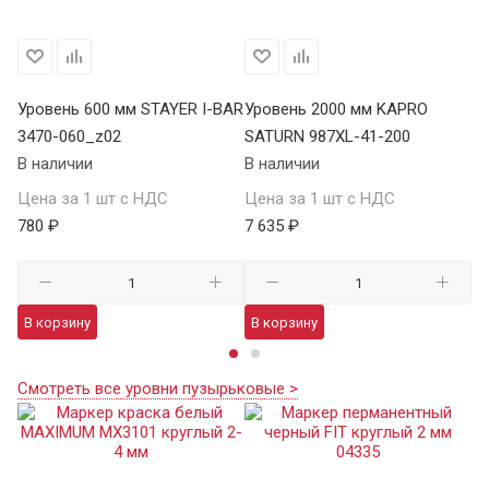
Уровень 600 мм STAYER I-BAR
Уровень 2000 мм KAPRO
Ур
3470-060_z02
SATURN 987XL-41-200
BA
В наличии
В наличии
В 
Цена за 1 шт с НДС
Цена за 1 шт с НДС
Це
780 ₽
7 635 ₽
1 
В корзину
В корзину
В
Смотреть все уровни пузырьковые >