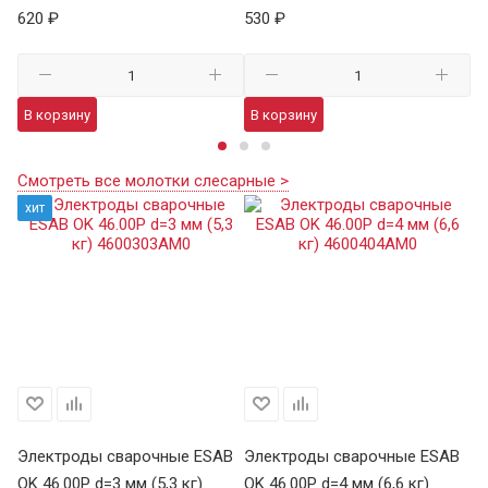
620 ₽
530 ₽
36
В корзину
В корзину
В
Смотреть все молотки слесарные >
хит
Электроды сварочные ESAB
Электроды сварочные ESAB
Э
OK 46.00Р d=3 мм (5,3 кг)
OK 46.00Р d=4 мм (6,6 кг)
УО