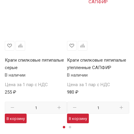
Краги спилковые пятипалые
Краги спилковые пятипалые
Кр
серые
утепленные САПФИР
Т
В наличии
В наличии
В 
Цена за 1 пар с НДС
Цена за 1 пар с НДС
Це
255 ₽
980 ₽
37
В корзину
В корзину
В