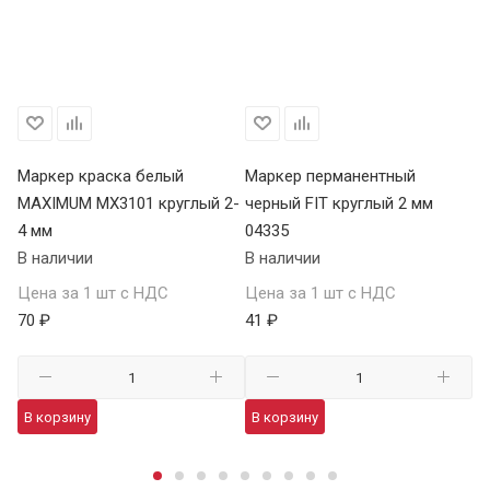
БР
Маркер краска белый
Маркер перманентный
Ма
MAXIMUM MX3101 круглый 2-
черный FIT круглый 2 мм
LU
4 мм
04335
В 
В наличии
В наличии
Це
Цена за 1 шт с НДС
Цена за 1 шт с НДС
70
70 ₽
41 ₽
В
В корзину
В корзину