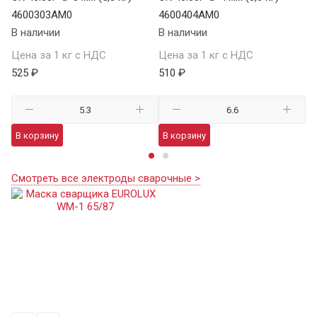
4600303AM0
4600404AM0
5
В наличии
В наличии
В 
Цена за 1 кг с НДС
Цена за 1 кг с НДС
Це
525 ₽
510 ₽
29
В корзину
В корзину
В
Смотреть все электроды сварочные >