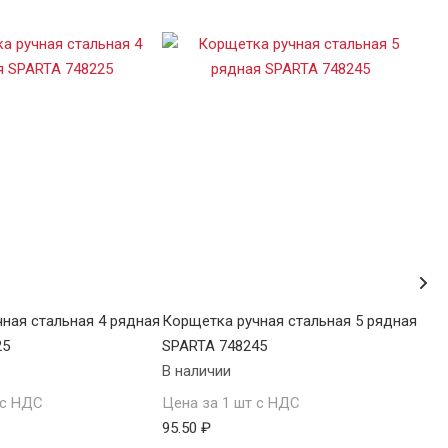
ная стальная 4 рядная
Корщетка ручная стальная 5 рядная
Кор
25
SPARTA 748245
748
В наличии
В н
 с НДС
Цена за 1 шт с НДС
Цен
95.50 ₽
103.