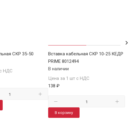
льная СКР 35-50
Вставка кабельная СКР 10-25 КЕДР
Гне
PRIME 8012494
PRI
В наличии
В н
 с НДС
Цена за 1 шт с НДС
Цен
138 ₽
180
В корзину
В