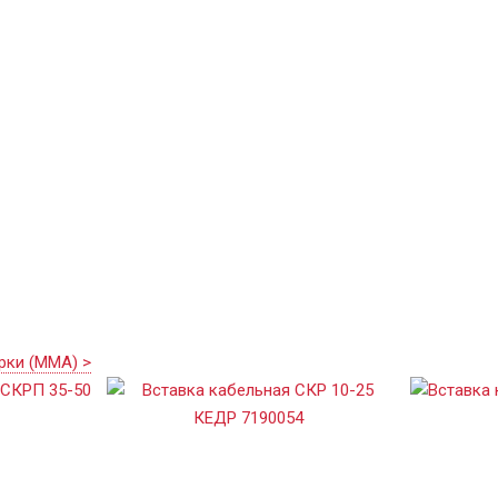
рки (MMA) >