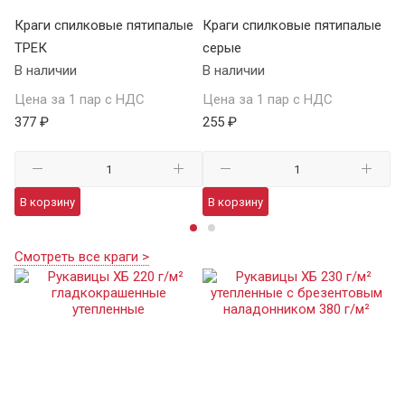
Краги спилковые пятипалые
Краги спилковые пятипалые
Кр
ТРЕК
серые
у
В наличии
В наличии
В 
Цена за 1 пар с НДС
Цена за 1 пар с НДС
Це
377 ₽
255 ₽
98
В корзину
В корзину
В
Смотреть все краги >