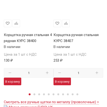
 6
Корщетка ручная стальная 4
Корщетка ручная стальная
Ко
рядная КУРС 38400
КУРС 38407
ря
В наличии
В наличии
В 
Цена за 1 шт с НДС
Цена за 1 шт с НДС
Це
130 ₽
253 ₽
69
В корзину
В корзину
В
Смотреть все ручные щетки по металлу (проволочные) >