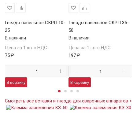
25
Гнездо панельное СКРП 10-
Гнездо панельное СКРП 35-
Вс
25
50
К
В наличии
В наличии
В 
Цена за 1 шт с НДС
Цена за 1 шт с НДС
Це
75 ₽
197 ₽
22
В корзину
В корзину
В
Смотреть все вставки и гнезда для сварочных аппаратов >