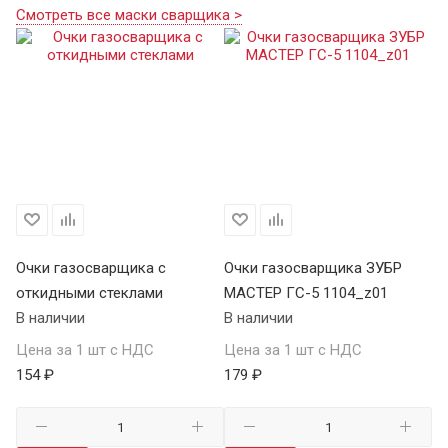
Смотреть все маски сварщика >
Очки газосварщика с
Очки газосварщика ЗУБР
Оч
откидными стеклами
МАСТЕР ГС-5 1104_z01
о
В наличии
В наличии
ОЗ
В 
Цена за 1 шт с НДС
Цена за 1 шт с НДС
154 ₽
179 ₽
Це
19