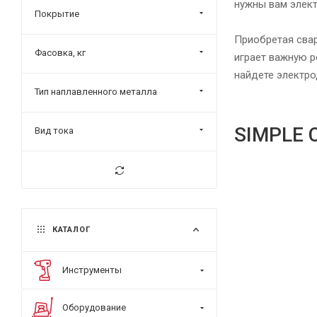
нужны вам элект
УЛЬТРА (
0
)
Покрытие
УОНИ-13/55 (
0
)
Приобретая свар
Фасовка, кг
УОНИИ-13/55 (
0
)
играет важную р
найдете электро
ЦЛ-11 (
0
)
Тип наплавленного металла
SIMPLE 
Вид тока
КАТАЛОГ
Инструменты
Оборудование