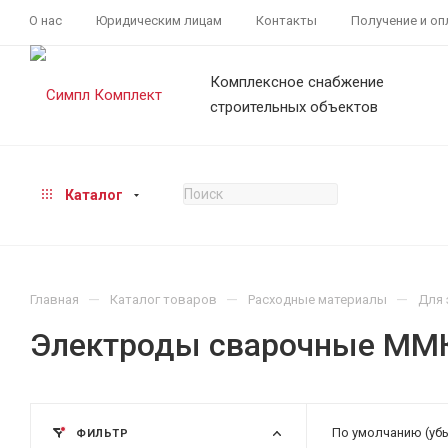
О нас
Юридическим лицам
Контакты
Получение и оп
Комплексное снабжение
строительных объектов
Каталог
—
—
—
Главная
Каталог товаров
Расходные материалы
Для 
Электроды сварочные ММ
По умолчанию (уб
ФИЛЬТР