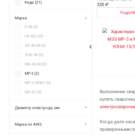
Кедр (
21
)
330 ₽
ЛЭЗ (
6
)
Подроб
Марка
ММК (
2
)
E-46 (
0
)
МЭЗ (
27
)
LB-52U (
0
)
РЕСАНТА (
11
)
OK 46.00 (
0
)
СпецЭлектрод (
18
)
ЗОК-46 (
0
)
МК-46.00 (
0
)
МР-3 (
2
)
МР-3 ЛЮКС (
0
)
Выполнение сва
МР-3С (
0
)
купить сварочны
МР-3Т (
0
)
электросварочн
Диаметр электрода, мм
ОЗЛ-8 (
0
)
ОЗС-12 (
0
)
Когда дело каса
Марка по AWS
проверенными п
ПРО-46 (
0
)