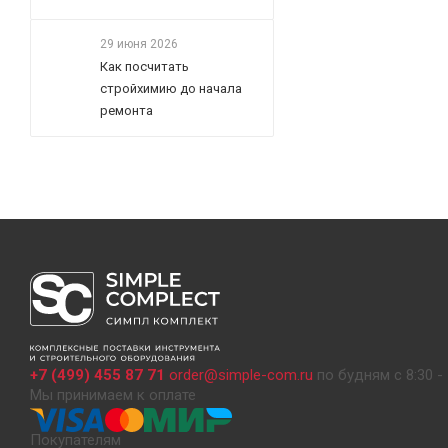
29 июня 2026
Как посчитать
стройхимию до начала
ремонта
+7 (499) 455 87 71
order@simple-com.ru
по будням с 8:30 - 
Мы принимаем к оплате
Покупателям