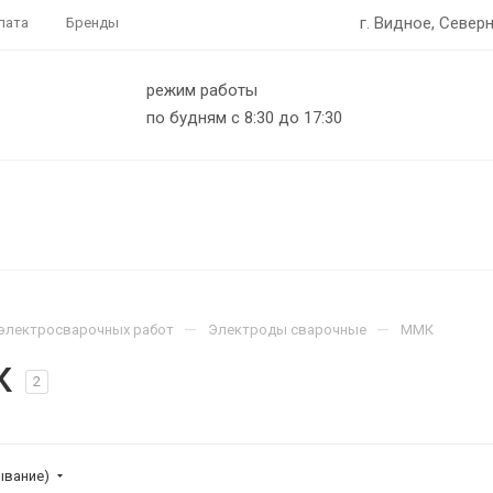
г. Видное, Северн
лата
Бренды
режим работы
по будням с 8:30 до 17:30
—
—
электросварочных работ
Электроды сварочные
ММК
К
2
ывание)