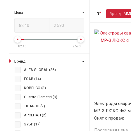
Цена
Бренд:
ММ
82.40
2 590
Бренд
ALFA GLOBAL (
26
)
ESAB (
14
)
KOBELCO (
3
)
Quattro Elementi (
9
)
Электроды свар
TIGARBO (
2
)
МР-3 ЛЮКС d=3 мм
АРСЕНАЛ (
2
)
Снят с продаж
ЗУБР (
17
)
Последняя цена