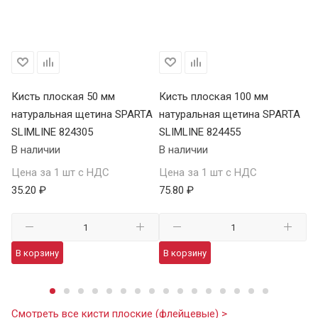
Кисть плоская 50 мм
Кисть плоская 100 мм
Ки
натуральная щетина SPARTA
натуральная щетина SPARTA
на
SLIMLINE 824305
SLIMLINE 824455
SL
В наличии
В наличии
В 
Цена за 1 шт с НДС
Цена за 1 шт с НДС
Це
35.20 ₽
75.80 ₽
56
В корзину
В корзину
В
Смотреть все кисти плоские (флейцевые) >