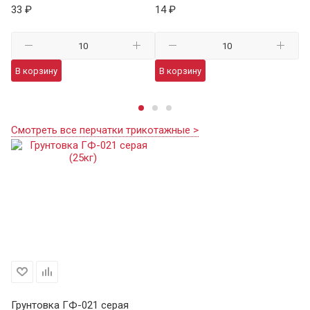
33 ₽
14 ₽
59
В корзину
В корзину
В
Смотреть все перчатки трикотажные >
Грунтовка ГФ-021 серая