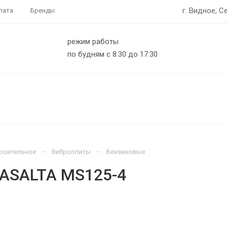
г. Видное, С
лата
Бренды
режим работы
по будням с 8:30 до 17:30
—
—
роительное
Виброплиты
Бензиновые
MASALTA MS125-4