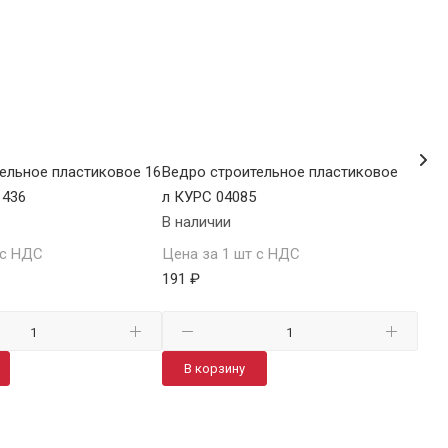
ельное пластиковое 16
Ведро строительное пластиковое 12
Вед
1436
л КУРС 04085
л С
В наличии
В н
 с НДС
Цена за 1 шт с НДС
Цен
191 ₽
216
В корзину
В