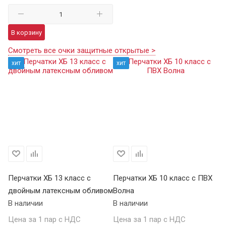
В корзину
Смотреть все очки защитные открытые >
хит
хит
Перчатки ХБ 13 класс с
Перчатки ХБ 10 класс с ПВХ
Пе
двойным латексным обливом
Волна
П
В наличии
В наличии
В 
Цена за 1 пар с НДС
Цена за 1 пар с НДС
Це