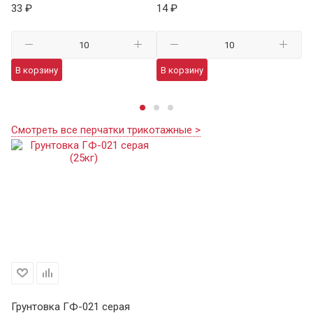
33 ₽
14 ₽
59
В корзину
В корзину
В
Смотреть все перчатки трикотажные >
Грунтовка ГФ-021 серая