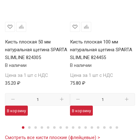
Кисть плоская 50 мм
Кисть плоская 100 мм
Ки
натуральная щетина SPARTA
натуральная щетина SPARTA
на
SLIMLINE 824305
SLIMLINE 824455
SL
В наличии
В наличии
В 
Цена за 1 шт с НДС
Цена за 1 шт с НДС
Це
35.20 ₽
75.80 ₽
56
В корзину
В корзину
В
Смотреть все кисти плоские (флейцевые) >